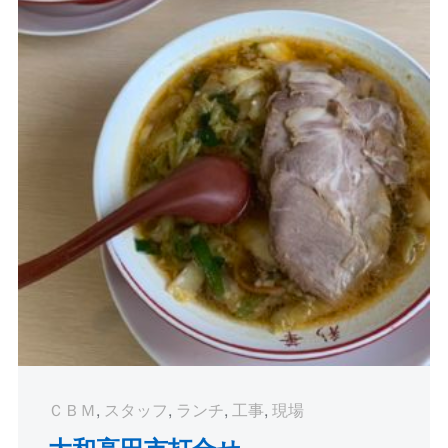
ＣＢＭ
,
スタッフ
,
ランチ
,
工事
,
現場
大和高田市打合せ