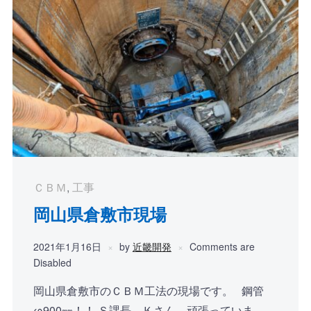
ＣＢＭ
,
工事
岡山県倉敷市現場
2021年1月16日
by
近畿開発
Comments are
Disabled
岡山県倉敷市のＣＢＭ工法の現場です。 鋼管
φ900㎜！！ Ｓ課長、Ｋさん、頑張っていま